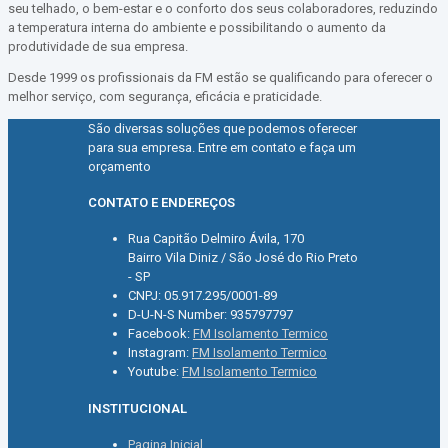
seu telhado, o bem-estar e o conforto dos seus colaboradores, reduzindo
a temperatura interna do ambiente e possibilitando o aumento da
produtividade de sua empresa.
Desde 1999 os profissionais da FM estão se qualificando para oferecer o
melhor serviço, com segurança, eficácia e praticidade.
São diversas soluções que podemos oferecer
para sua empresa. Entre em contato e faça um
orçamento
CONTATO E ENDEREÇOS
Rua Capitão Delmiro Ávila, 170
Bairro Vila Diniz / São José do Rio Preto
- SP
CNPJ: 05.917.295/0001-89
D-U-N-S Number: 935797797
Facebook:
FM Isolamento Termico
Instagram:
FM Isolamento Termico
Youtube:
FM Isolamento Termico
INSTITUCIONAL
Pagina Inicial